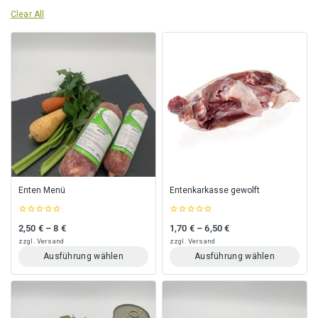
Clear All
Enten Menü
Entenkarkasse gewolft
0
0
2,50
€
–
8
€
1,70
€
–
6,50
€
Preisspanne: 2,50 € bis 8 €
Preisspanne: 1,70 € bis 6,50 €
out
out
of
of
zzgl.
Versand
zzgl.
Versand
5
5
Ausführung wählen
Ausführung wählen
Dieses
Dieses
Produkt
Produkt
weist
weist
mehrere
mehrere