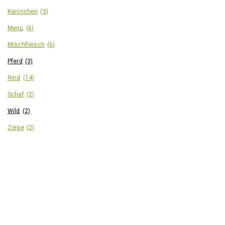
werden
werden
Kaninchen
(3)
Menü
(6)
Mischfleisch
(6)
Pferd
(3)
Rind
(14)
Schaf
(2)
Wild
(2)
Ziege
(2)