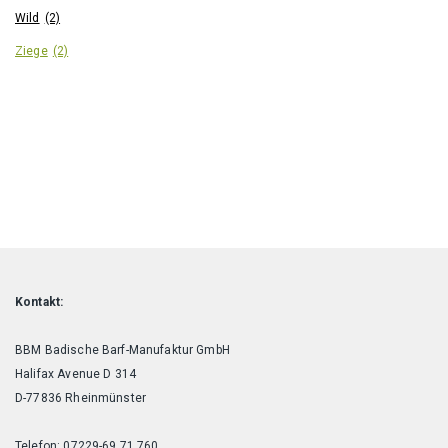
Wild
(2)
Ziege
(2)
Kontakt:
BBM Badische Barf-Manufaktur GmbH
Halifax Avenue D 314
D-77836 Rheinmünster
Telefon: 07229-69 71 760