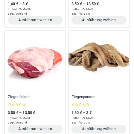
0
0
1,60
€
–
3
€
3,50
€
–
13,50
€
Preisspanne: 1,60 € bis 3 €
Preisspanne: 3,50 € bis 13,50 €
out
out
of
of
Enthält 7% MwSt.
Enthält 7% MwSt.
5
5
zzgl.
Versand
zzgl.
Versand
Ausführung wählen
Ausführung wählen
Dieses
Dieses
Produkt
Produkt
weist
weist
mehrere
mehrere
Varianten
Varianten
auf.
auf.
Die
Die
Optionen
Optionen
können
können
auf
auf
der
der
Produktseite
Produktseite
gewählt
gewählt
Ziegenfleisch
Ziegenpansen
werden
werden
0
0
3,50
€
–
13,50
€
1,80
€
–
3
€
Preisspanne: 3,50 € bis 13,50 €
Preisspanne: 1,80 € bis 3 €
out
out
of
of
Enthält 7% MwSt.
Enthält 7% MwSt.
5
5
zzgl.
Versand
zzgl.
Versand
Ausführung wählen
Ausführung wählen