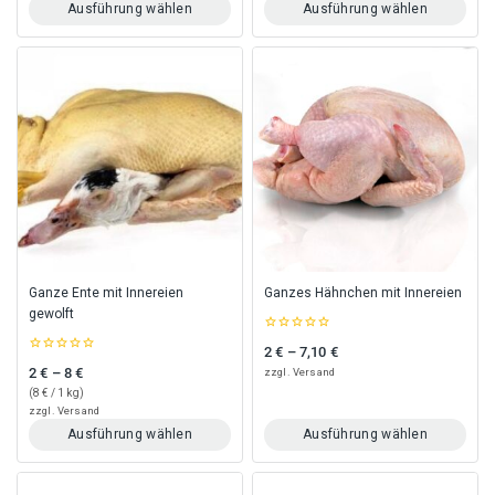
Ausführung wählen
Ausführung wählen
Dieses
Dieses
Produkt
Produkt
weist
weist
mehrere
mehrere
Varianten
Varianten
auf.
auf.
Die
Die
Optionen
Optionen
können
können
auf
auf
der
der
Produktseite
Produktseite
gewählt
gewählt
Ganze Ente mit Innereien
Ganzes Hähnchen mit Innereien
werden
werden
gewolft
0
2
€
–
7,10
€
Preisspanne: 2 € bis 7,10 €
out
0
of
2
€
–
8
€
zzgl.
Versand
Preisspanne: 2 € bis 8 €
out
5
of
(
8
€
/ 1 kg)
5
zzgl.
Versand
Ausführung wählen
Ausführung wählen
Dieses
Dieses
Produkt
Produkt