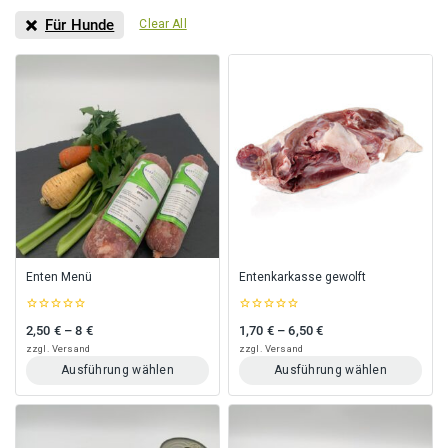
Für Hunde
Clear All
Enten Menü
Entenkarkasse gewolft
0
0
2,50
€
–
8
€
1,70
€
–
6,50
€
Preisspanne: 2,50 € bis 8 €
Preisspanne: 1,70 € bis 6,50 €
out
out
of
of
zzgl.
Versand
zzgl.
Versand
5
5
Ausführung wählen
Ausführung wählen
Dieses
Dieses
Produkt
Produkt
weist
weist