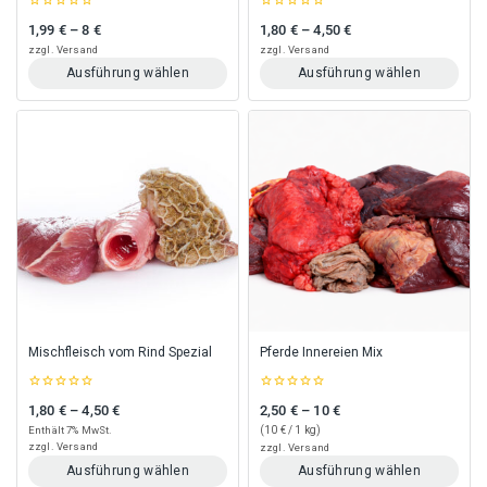
0
0
1,99
€
–
8
€
1,80
€
–
4,50
€
Preisspanne: 1,99 € bis 8 €
Preisspanne: 1,80 € bis 4,50 €
out
out
of
of
zzgl.
Versand
zzgl.
Versand
5
5
Ausführung wählen
Ausführung wählen
Dieses
Dieses
Produkt
Produkt
weist
weist
mehrere
mehrere
Varianten
Varianten
auf.
auf.
Die
Die
Optionen
Optionen
können
können
auf
auf
der
der
Produktseite
Produktseite
gewählt
gewählt
Mischfleisch vom Rind Spezial
Pferde Innereien Mix
werden
werden
0
0
1,80
€
–
4,50
€
2,50
€
–
10
€
Preisspanne: 1,80 € bis 4,50 €
Preisspanne: 2,50 € bis 10 €
out
out
of
of
Enthält 7% MwSt.
(
10
€
/ 1 kg)
5
5
zzgl.
Versand
zzgl.
Versand
Ausführung wählen
Ausführung wählen