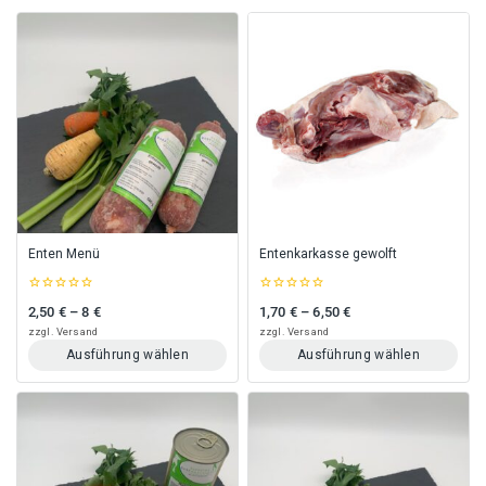
Enten Menü
Entenkarkasse gewolft
0
0
2,50
€
–
8
€
1,70
€
–
6,50
€
Preisspanne: 2,50 € bis 8 €
Preisspanne: 1,70 € bis 6,50 €
out
out
of
of
zzgl.
Versand
zzgl.
Versand
5
5
Ausführung wählen
Ausführung wählen
Dieses
Dieses
Produkt
Produkt
weist
weist
mehrere
mehrere
Varianten
Varianten
auf.
auf.