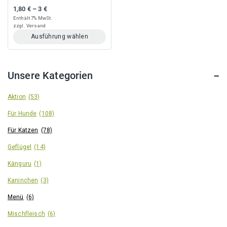
0
1,80
€
–
3
€
Preisspanne: 1,80 € bis 3 €
out
of
Enthält 7% MwSt.
5
zzgl.
Versand
Ausführung wählen
Dieses
Produkt
weist
Unsere Kategorien
mehrere
Varianten
auf.
Aktion
(53)
Die
Für Hunde
(108)
Optionen
können
Für Katzen
(78)
auf
der
Geflügel
(14)
Produktseite
gewählt
Känguru
(1)
werden
Kaninchen
(3)
Menü
(6)
Mischfleisch
(6)