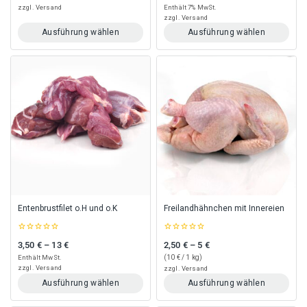
of
of
zzgl.
Versand
Enthält 7% MwSt.
5
5
zzgl.
Versand
Ausführung wählen
Ausführung wählen
Dieses
Dieses
Produkt
Produkt
weist
weist
mehrere
mehrere
Varianten
Varianten
auf.
auf.
Die
Die
Optionen
Optionen
können
können
auf
auf
der
der
Produktseite
Produktseite
gewählt
gewählt
Entenbrustfilet o.H und o.K
Freilandhähnchen mit Innereien
werden
werden
0
0
3,50
€
–
13
€
2,50
€
–
5
€
Preisspanne: 3,50 € bis 13 €
Preisspanne: 2,50 € bis 5 €
out
out
of
of
Enthält MwSt.
(
10
€
/ 1 kg)
5
5
zzgl.
Versand
zzgl.
Versand
Ausführung wählen
Ausführung wählen
Dieses
Dieses