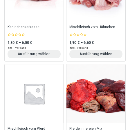
können
können
auf
auf
der
der
Produktseite
Produktseite
gewählt
gewählt
Kaninchenkarkasse
Mischfleisch vom Hähnchen
werden
werden
0
0
1,80
€
–
6,50
€
1,90
€
–
6,60
€
Preisspanne: 1,80 € bis 6,50 €
Preisspanne: 1,90 € bis 6,60 €
out
out
of
of
zzgl.
Versand
zzgl.
Versand
5
5
Ausführung wählen
Ausführung wählen
Dieses
Dieses
Produkt
Produkt
weist
weist
mehrere
mehrere
Varianten
Varianten
auf.
auf.
Die
Die
Optionen
Optionen
können
können
auf
auf
der
der
Produktseite
Produktseite
gewählt
gewählt
Mischfleisch vom Pferd
Pferde Innereien Mix