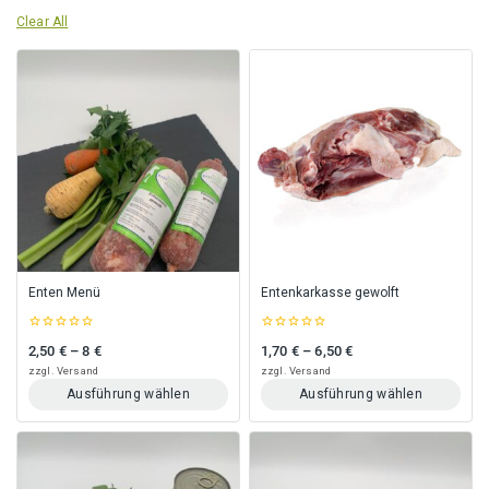
Clear All
Enten Menü
Entenkarkasse gewolft
0
0
2,50
€
–
8
€
1,70
€
–
6,50
€
Preisspanne: 2,50 € bis 8 €
Preisspanne: 1,70 € bis 6,50 €
out
out
of
of
zzgl.
Versand
zzgl.
Versand
5
5
Ausführung wählen
Ausführung wählen
Dieses
Dieses
Produkt
Produkt
weist
weist
mehrere
mehrere