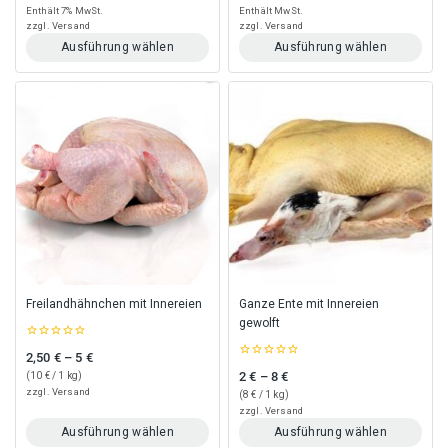
of
of
Enthält 7% MwSt.
Enthält MwSt.
5
5
zzgl.
Versand
zzgl.
Versand
Ausführung wählen
Ausführung wählen
Dieses
Dieses
Produkt
Produkt
weist
weist
mehrere
mehrere
Varianten
Varianten
auf.
auf.
Die
Die
Optionen
Optionen
können
können
auf
auf
der
der
Produktseite
Produktseite
gewählt
gewählt
Freilandhähnchen mit Innereien
Ganze Ente mit Innereien
werden
werden
gewolft
0
2,50
€
–
5
€
Preisspanne: 2,50 € bis 5 €
out
0
of
2
€
–
8
€
(
10
€
/ 1 kg)
Preisspanne: 2 € bis 8 €
out
5
of
zzgl.
Versand
(
8
€
/ 1 kg)
5
zzgl.
Versand
Ausführung wählen
Ausführung wählen