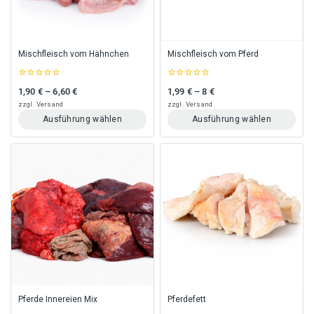
auf
auf
der
der
Produktseite
Produktseite
gewählt
gewählt
Mischfleisch vom Hähnchen
Mischfleisch vom Pferd
werden
werden
0
0
1,90
€
–
6,60
€
1,99
€
–
8
€
Preisspanne: 1,90 € bis 6,60 €
Preisspanne: 1,99 € bis 8 €
out
out
of
of
zzgl.
Versand
zzgl.
Versand
5
5
Ausführung wählen
Ausführung wählen
Dieses
Dieses
Produkt
Produkt
weist
weist
mehrere
mehrere
Varianten
Varianten
auf.
auf.
Die
Die
Optionen
Optionen
können
können
auf
auf
der
der
Produktseite
Produktseite
gewählt
gewählt
Pferde Innereien Mix
Pferdefett
werden
werden