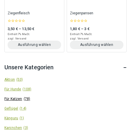
der
der
Produktseite
Produktseite
gewählt
gewählt
Ziegenfleisch
Ziegenpansen
werden
werden
0
0
3,50
€
–
13,50
€
1,80
€
–
3
€
Preisspanne: 3,50 € bis 13,50 €
Preisspanne: 1,80 € bis 3 €
out
out
of
of
Enthält 7% MwSt.
Enthält 7% MwSt.
5
5
zzgl.
Versand
zzgl.
Versand
Ausführung wählen
Ausführung wählen
Dieses
Dieses
Produkt
Produkt
weist
weist
Unsere Kategorien
mehrere
mehrere
Varianten
Varianten
auf.
auf.
Aktion
(53)
Die
Die
Für Hunde
(108)
Optionen
Optionen
können
können
Für Katzen
(78)
auf
auf
der
der
Geflügel
(14)
Produktseite
Produktseite
gewählt
gewählt
Känguru
(1)
werden
werden
Kaninchen
(3)