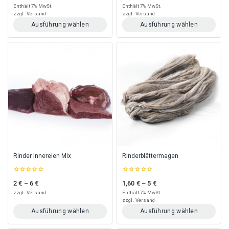
of
of
Enthält 7% MwSt.
Enthält 7% MwSt.
5
5
zzgl.
Versand
zzgl.
Versand
Ausführung wählen
Ausführung wählen
Dieses
Dieses
Produkt
Produkt
weist
weist
mehrere
mehrere
Varianten
Varianten
auf.
auf.
Die
Die
Optionen
Optionen
können
können
auf
auf
der
der
Produktseite
Produktseite
gewählt
gewählt
Rinder Innereien Mix
Rinderblättermagen
werden
werden
0
0
2
€
–
6
€
1,60
€
–
5
€
Preisspanne: 2 € bis 6 €
Preisspanne: 1,60 € bis 5 €
out
out
of
of
zzgl.
Versand
Enthält 7% MwSt.
5
5
zzgl.
Versand
Ausführung wählen
Ausführung wählen
Dieses
Dieses