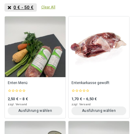
0
€
-
50
€
Clear All
Enten Menü
Entenkarkasse gewolft
0
0
2,50
€
–
8
€
1,70
€
–
6,50
€
Preisspanne: 2,50 € bis 8 €
Preisspanne: 1,70 € bis 6,50 €
out
out
of
of
zzgl.
Versand
zzgl.
Versand
5
5
Ausführung wählen
Ausführung wählen
Dieses
Dieses
Produkt
Produkt
weist
weist