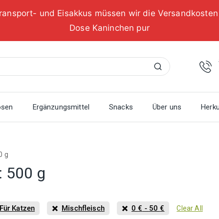
ransport- und Eisakkus müssen wir die Versandkoste
Dose Kaninchen pur
Suchen
osen
Ergänzungsmittel
Snacks
Über uns
Herku
0 g
:
500 g
Für Katzen
Mischfleisch
0
€
-
50
€
Clear All