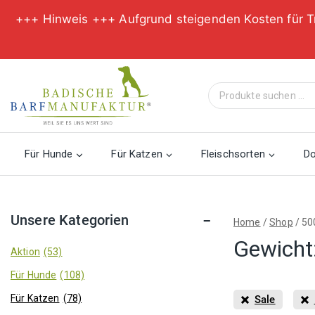
+++ Hinweis +++ Aufgrund steigenden Kosten für T
Zum
Inhalt
Suche
springen
nach:
Für Hunde
Für Katzen
Fleischsorten
D
Unsere Kategorien
Home
/
Shop
/
50
Gewicht
Aktion
(53)
Für Hunde
(108)
Für Katzen
(78)
Sale