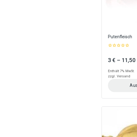
gewählt
werden
Putenfleisch
0
out
3
€
–
11,50
of
5
Enthält 7% MwSt.
zzgl.
Versand
Aus
Dieses
Produkt
weist
mehrere
Varianten
auf.
Die