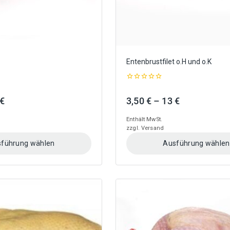
gewählt
werden
Entenbrustfilet o.H und o.K
0
out
Preisspanne:
Preisspanne
€
3,50
€
–
13
€
of
5
3 €
3,50 €
Enthält MwSt.
bis
bis
zzgl.
Versand
11,50 €
13 €
führung wählen
Ausführung wählen
Dieses
Produkt
weist
mehrere
Varianten
auf.
Die