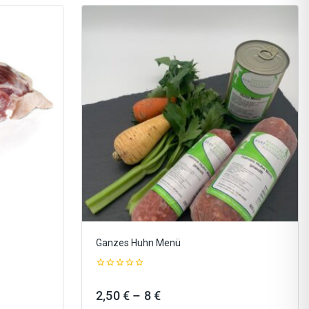
Ganzes Huhn Menü
0
out
ne:
Preisspanne:
2,50
€
–
8
€
of
5