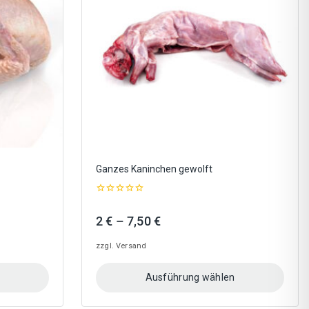
Optionen
können
auf
der
Produktseite
gewählt
werden
Ganzes Kaninchen gewolft
0
out
Preisspanne:
2
€
–
7,50
€
of
5
2 €
zzgl.
Versand
bis
7,50 €
Ausführung wählen
Dieses