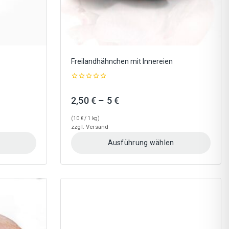
gewählt
werden
Freilandhähnchen mit Innereien
0
out
:
Preisspanne:
2,50
€
–
5
€
of
5
2,50 €
(
10
€
/ 1 kg)
bis
zzgl.
Versand
5 €
Ausführung wählen
Dieses
Produkt
weist
mehrere
Varianten
auf.
Die