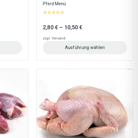
Pferd Menü
0
out
Preisspanne:
2,80
€
–
10,50
€
of
5
2,80 €
zzgl.
Versand
bis
Ausführung wählen
10,50 €
Dieses
Produkt
weist
mehrere
Varianten
auf.
Die
Optionen
können
auf
der
Produktseite