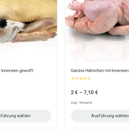
Optionen
können
auf
der
Produktseite
gewählt
werden
 Innereien gewolft
Ganzes Hähnchen mit Innereien
0
out
eisspanne:
Preisspanne:
2
€
–
7,10
€
of
5
2 €
zzgl.
Versand
bis
7,10 €
führung wählen
Ausführung wählen
Dieses