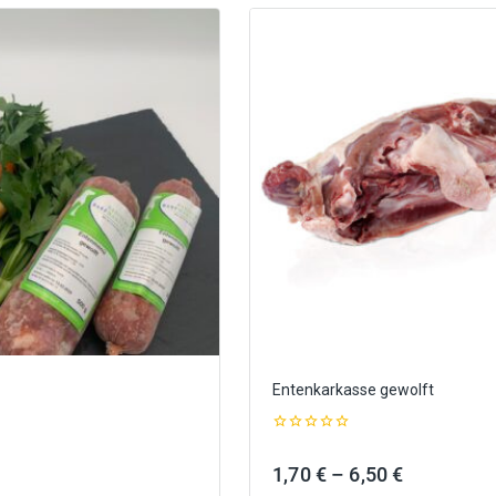
Entenkarkasse gewolft
0
out
Preisspanne:
Preisspan
1,70
€
–
6,50
€
of
5