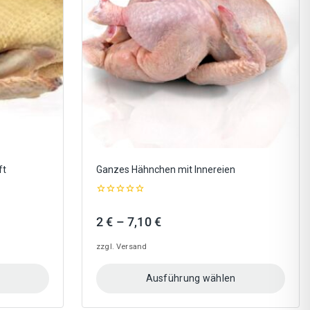
Optionen
können
auf
der
Produktseite
gewählt
werden
ft
Ganzes Hähnchen mit Innereien
0
out
Preisspanne:
2
€
–
7,10
€
of
5
2 €
zzgl.
Versand
bis
7,10 €
Ausführung wählen
Dieses