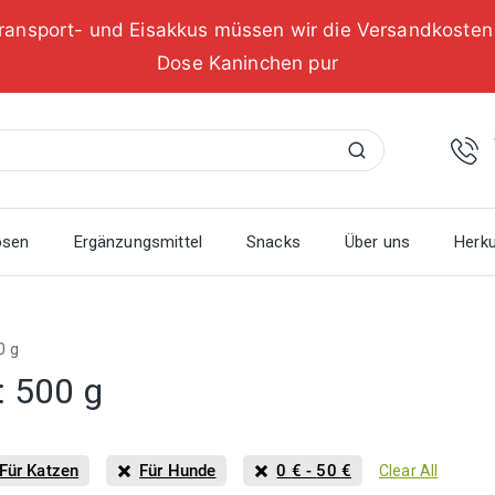
ransport- und Eisakkus müssen wir die Versandkoste
Dose Kaninchen pur
Suchen
osen
Ergänzungsmittel
Snacks
Über uns
Herku
0 g
:
500 g
Für Katzen
Für Hunde
0
€
-
50
€
Clear All