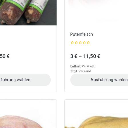
gewählt
werden
Putenfleisch
0
out
Preisspanne:
Preisspanne
,50
€
3
€
–
11,50
€
of
5
2,80 €
3 €
Enthält 7% MwSt.
bis
bis
zzgl.
Versand
10,50 €
11,50 €
führung wählen
Ausführung wählen
Dieses
Produkt
weist
mehrere
Varianten
auf.
Die