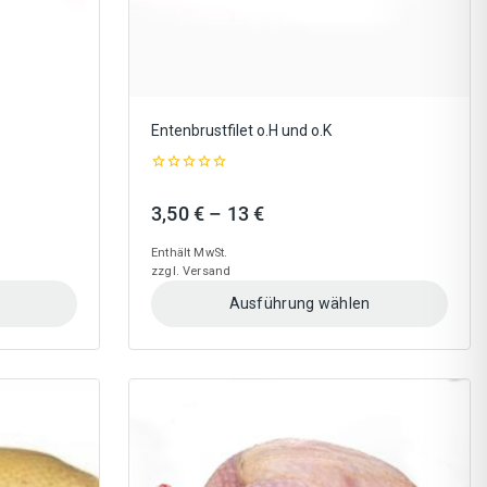
gewählt
werden
Entenbrustfilet o.H und o.K
0
out
:
Preisspanne:
3,50
€
–
13
€
of
5
3,50 €
Enthält MwSt.
bis
zzgl.
Versand
13 €
Ausführung wählen
Dieses
Produkt
weist
mehrere
Varianten
auf.
Die