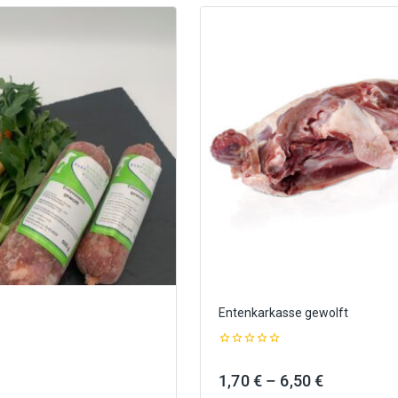
Entenkarkasse gewolft
0
out
Preisspanne:
Preisspan
1,70
€
–
6,50
€
of
5