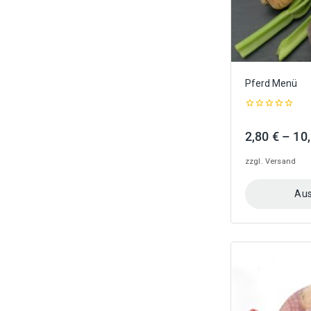
gewählt
werden
Pferd Menü
0
out
2,80
€
–
10
of
5
zzgl.
Versand
Aus
Dieses
Produkt
weist
mehrere
Varianten
auf.
Die