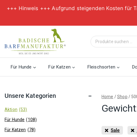
+++ Hinweis +++ Aufgrund steigenden Kosten für T
Zum
Inhalt
Suche
springen
nach:
Für Hunde
Für Katzen
Fleischsorten
D
Unsere Kategorien
Home
/
Shop
/
50
Gewicht
Aktion
(53)
Für Hunde
(108)
Für Katzen
(78)
Sale