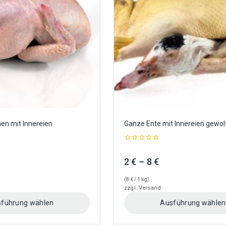
Optionen
können
auf
der
Produktseite
gewählt
werden
en mit Innereien
Ganze Ente mit Innereien gewol
0
out
Preisspanne:
Preisspanne:
2
€
–
8
€
of
5
2,50 €
2 €
(
8
€
/ 1 kg)
bis
bis
zzgl.
Versand
5 €
8 €
führung wählen
Ausführung wählen
Dieses