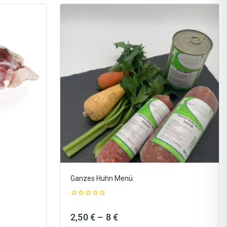
Ganzes Huhn Menü
0
out
ne:
Preisspanne:
2,50
€
–
8
€
of
5