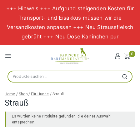
+++ Hinweis +++ Aufgrund steigenden Kosten für
Transport- und Eisakkus müssen wir die
Versandkosten anpassen +++ Neu Straussfleisch
gebrüht +++ Neu Dose Kaninchen pur
Zum
Inhalt
0
springen
Suche
Suchen
nach:
Home
/
Shop
/
Für Hunde
/
Strauß
Strauß
Es wurden keine Produkte gefunden, die deiner Auswahl
entsprechen.