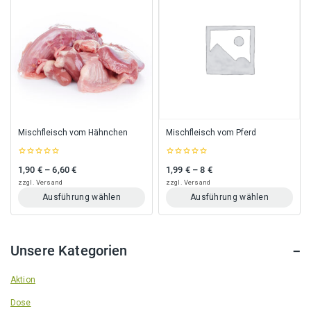
Mischfleisch vom Hähnchen
Mischfleisch vom Pferd
0
0
1,90
€
–
6,60
€
1,99
€
–
8
€
Preisspanne: 1,90 € bis 6,60 €
Preisspanne: 1,99 € bis 8 €
out
out
of
of
zzgl.
Versand
zzgl.
Versand
5
5
Ausführung wählen
Ausführung wählen
Dieses
Dieses
Produkt
Produkt
weist
weist
Unsere Kategorien
mehrere
mehrere
Varianten
Varianten
auf.
auf.
Aktion
Die
Die
Dose
Optionen
Optionen