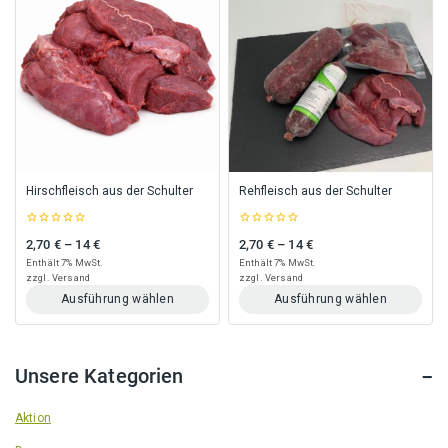
Hirschfleisch aus der Schulter
Rehfleisch aus der Schulter
0
0
2,70
€
–
14
€
2,70
€
–
14
€
Preisspanne: 2,70 € bis 14 €
Preisspanne: 2,70 € bis 14 €
out
out
of
of
Enthält 7% MwSt.
Enthält 7% MwSt.
5
5
zzgl.
Versand
zzgl.
Versand
Ausführung wählen
Ausführung wählen
Dieses
Dieses
Produkt
Produkt
weist
weist
Unsere Kategorien
mehrere
mehrere
Varianten
Varianten
auf.
auf.
Aktion
Die
Die