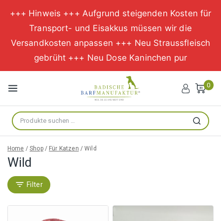
+++ Hinweis +++ Aufgrund steigenden Kosten für
Transport- und Eisakkus müssen wir die
Versandkosten anpassen +++ Neu Straussfleisch
gebrüht +++ Neu Dose Kaninchen pur
Zum
Inhalt
0
springen
Suche
Suchen
nach:
Home
/
Shop
/
Für Katzen
/
Wild
Wild
Filter