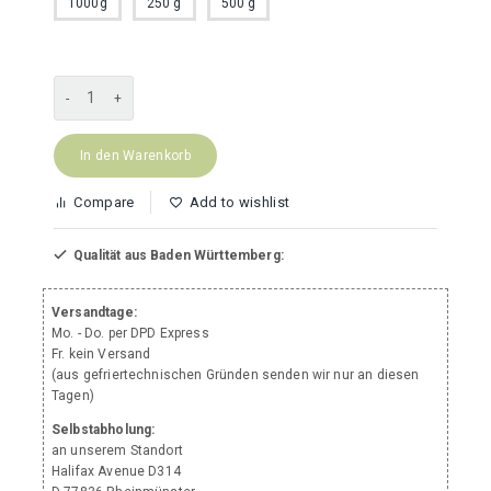
1000g
250 g
500 g
Hirschfleisch
aus
der
Schulter
In den Warenkorb
Menge
Compare
Add to wishlist
Qualität aus Baden Württemberg:
Versandtage:
Mo. - Do. per DPD Express
Fr. kein Versand
(aus gefriertechnischen Gründen senden wir nur an diesen
Tagen)
Selbstabholung:
an unserem Standort
Halifax Avenue D314