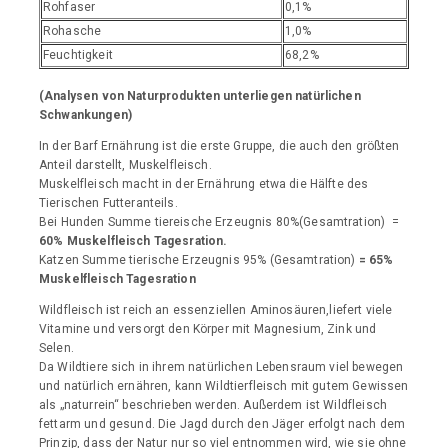
Rohfaser
0,1%
Rohasche
1,0%
Feuchtigkeit
68,2%
(Analysen von Naturprodukten unterliegen natürlichen
Schwankungen)
In der Barf Ernährung ist die erste Gruppe, die auch den größten
Anteil darstellt, Muskelfleisch.
Muskelfleisch macht in der Ernährung etwa die Hälfte des
Tierischen Futteranteils.
Bei Hunden Summe tiereische Erzeugnis 80%(Gesamtration) =
60% Muskelfleisch Tagesration.
Katzen Summe tierische Erzeugnis 95% (Gesamtration)
= 65%
Muskelfleisch Tagesration
Wildfleisch ist reich an essenziellen Aminosäuren,liefert viele
Vitamine und versorgt den Körper mit Magnesium, Zink und
Selen.
Da Wildtiere sich in ihrem natürlichen Lebensraum viel bewegen
und natürlich ernähren, kann Wildtierfleisch mit gutem Gewissen
als „naturrein“ beschrieben werden. Außerdem ist Wildfleisch
fettarm und gesund. Die Jagd durch den Jäger erfolgt nach dem
Prinzip, dass der Natur nur so viel entnommen wird, wie sie ohne