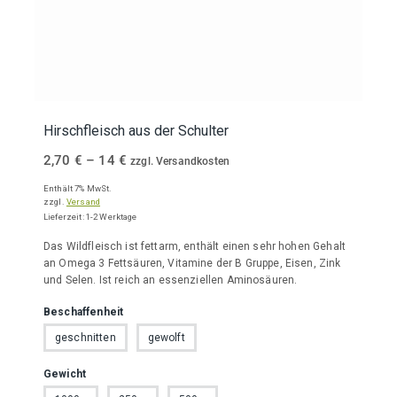
Hirschfleisch aus der Schulter
Preisspanne:
2,70
€
–
14
€
zzgl. Versandkosten
2,70 €
Enthält 7% MwSt.
bis
zzgl.
Versand
Lieferzeit: 1-2 Werktage
14 €
Das Wildfleisch ist fettarm, enthält einen sehr hohen Gehalt
an Omega 3 Fettsäuren, Vitamine der B Gruppe, Eisen, Zink
und Selen. Ist reich an essenziellen Aminosäuren.
Beschaffenheit
geschnitten
gewolft
Gewicht