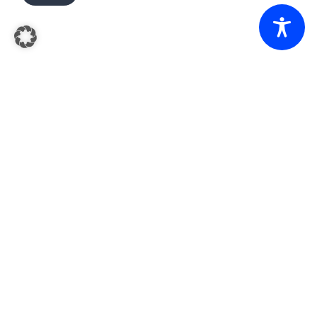
zzgl.
Ausführung
2,70
€
–
14
€
Hirschfleisch aus der Schulter
wählen
Preisspanne:
Versandkosten
2,70 €
bis
14 €