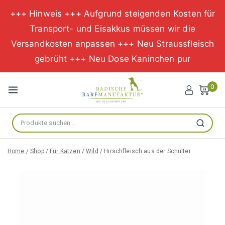
+++ Hinweis +++ Aufgrund steigenden Kosten für
Transport- und Eisakkus müssen wir die
Versandkosten anpassen +++ Neu Straussfleisch
gebrüht +++ Neu Dose Kaninchen pur
Zum
Inhalt
0
springen
Suche
Suchen
nach:
Home
/
Shop
/
Für Katzen
/
Wild
/
Hirschfleisch aus der Schulter