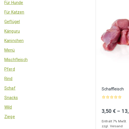
Für Hunde
Für Katzen
Geflügel
Känguru
Kaninchen
Menü
Mischfleisch
Pferd
Rind
Schaf
Schaffleisch
Snacks
0
Wild
out
3,50
€
–
13
of
5
Ziege
Enthält 7% MwSt.
zzgl.
Versand