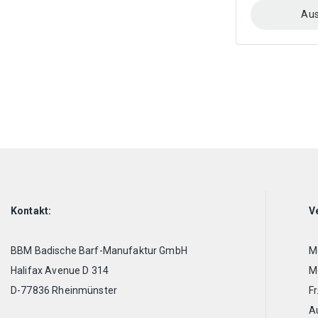
Aus
Dieses
Produkt
weist
mehrere
Varianten
auf.
Die
Optionen
können
auf
der
Produktseite
Kontakt:
V
gewählt
werden
BBM Badische Barf-Manufaktur GmbH
Mo
Halifax Avenue D 314
Mo
D-77836 Rheinmünster
Fr
A