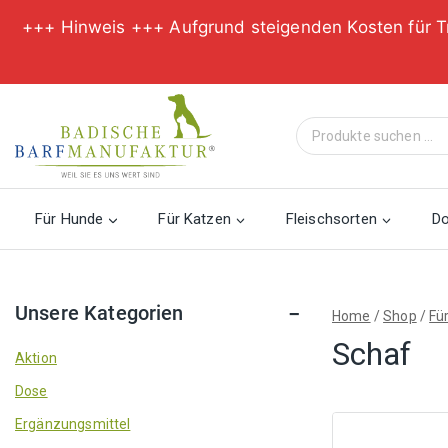
+++ Hinweis +++ Aufgrund steigenden Kosten für T
Zum
Inhalt
Suche
springen
nach:
Für Hunde
Für Katzen
Fleischsorten
D
Unsere Kategorien
Home
/
Shop
/
Fü
Schaf
Aktion
Dose
Ergänzungsmittel