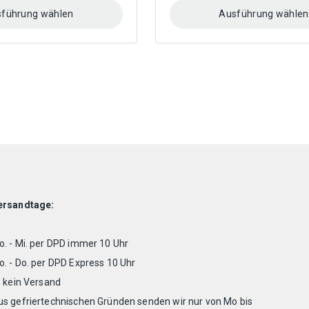
13,50 €
3 €
führung wählen
Ausführung wählen
Dieses
Produkt
weist
mehrere
Varianten
auf.
Die
Optionen
können
auf
der
Produktseite
ersandtage:
gewählt
werden
. - Mi. per DPD immer 10 Uhr
. - Do. per DPD Express 10 Uhr
. kein Versand
us gefriertechnischen Gründen senden wir nur von Mo bis