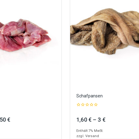
Schafpansen
0
out
Preisspanne:
Preisspanne:
,50
€
1,60
€
–
3
€
of
5
3,50 €
1,60 €
Enthält 7% MwSt.
bis
bis
zzgl.
Versand