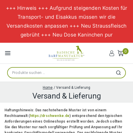
+++ Hinweis +++ Aufgrund steigenden Kosten für
Transport- und Eisakkus müssen wir die
Versandkosten anpassen +++ Neu Straussfleisch
gebrüht +++ Neu Dose Kaninchen pur
Zum
Inhalt
0
springen
Suche
Suchen
nach:
Home
/
Versand & Lieferung
Versand & Lieferung
Haftungshinweis: Das nachstehende Muster ist von einem
Rechtsanwalt (
https://drschwenke.de
) entsprechend den typischen
Anforderungen eines Onlineshops erstellt worden. Jedoch sollten
Sie das Muster nur nach sorgfältiger Prüfung und Anpassung auf Ihr
konkretes Geschäftsmodell verwenden. Das nachfolgende Muster