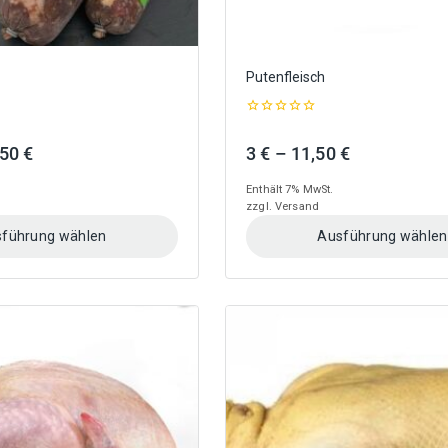
Putenfleisch
0
out
Preisspanne:
Preisspanne
,50
€
3
€
–
11,50
€
of
5
2,80 €
3 €
Enthält 7% MwSt.
bis
bis
zzgl.
Versand
10,50 €
11,50 €
führung wählen
Ausführung wählen
Dieses
Produkt
weist
mehrere
Varianten
auf.
Die
Optionen
können