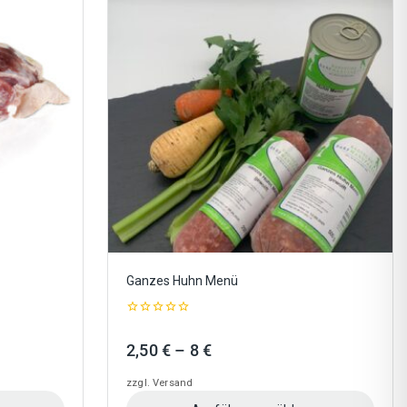
Ganzes Huhn Menü
0
out
ne:
Preisspanne:
2,50
€
–
8
€
of
5
2,50 €
zzgl.
Versand
bis