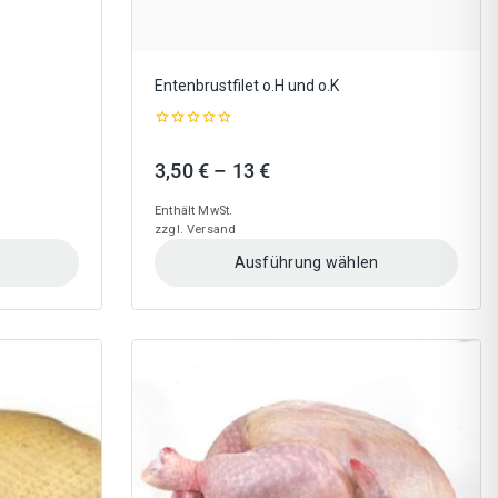
Entenbrustfilet o.H und o.K
0
out
:
Preisspanne:
3,50
€
–
13
€
of
5
3,50 €
Enthält MwSt.
bis
zzgl.
Versand
13 €
Ausführung wählen
Dieses
Produkt
weist
mehrere
Varianten
auf.
Die
Optionen
können