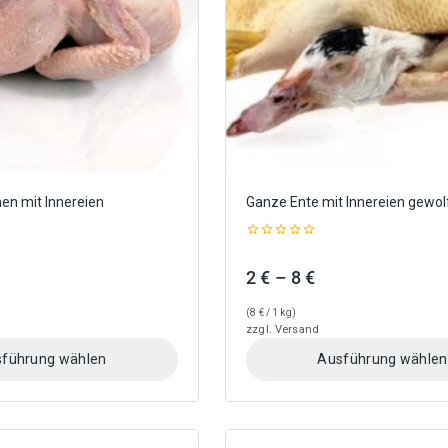
auf
der
Produktseite
gewählt
werden
en mit Innereien
Ganze Ente mit Innereien gewol
0
out
Preisspanne:
Preisspanne:
2
€
–
8
€
of
5
2,50 €
2 €
(
8
€
/ 1 kg)
bis
bis
zzgl.
Versand
5 €
8 €
führung wählen
Ausführung wählen
Dieses
Produkt
weist