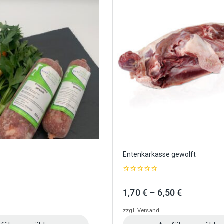
Entenkarkasse gewolft
0
out
Preisspanne:
Preisspan
1,70
€
–
6,50
€
of
5
2,50 €
1,70 €
zzgl.
Versand
bis
bis