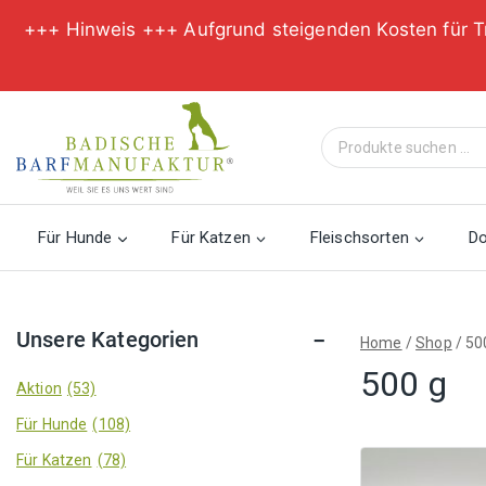
+++ Hinweis +++ Aufgrund steigenden Kosten für T
Zum
Inhalt
Suche
springen
nach:
Für Hunde
Für Katzen
Fleischsorten
D
Unsere Kategorien
Home
/
Shop
/
50
500 g
Aktion
(53)
Für Hunde
(108)
Für Katzen
(78)