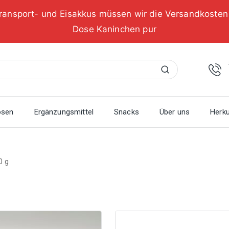
ransport- und Eisakkus müssen wir die Versandkoste
Dose Kaninchen pur
Suchen
osen
Ergänzungsmittel
Snacks
Über uns
Herku
0 g