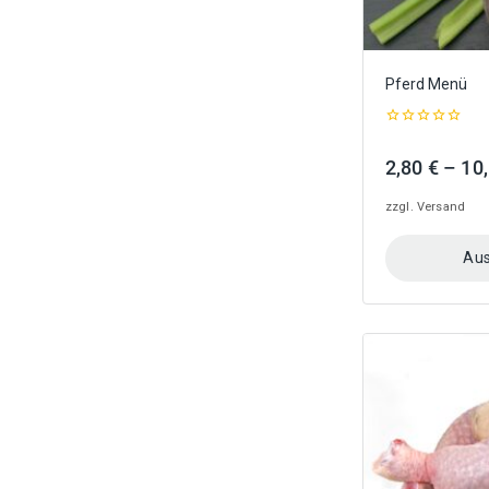
Pferd Menü
0
out
2,80
€
–
10
of
5
zzgl.
Versand
Aus
Dieses
Produkt
weist
mehrere
Varianten
auf.
Die
Optionen
können