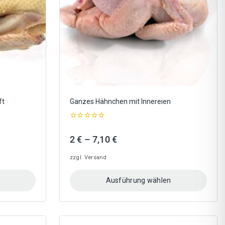
auf
der
Produktseite
gewählt
werden
ft
Ganzes Hähnchen mit Innereien
0
out
Preisspanne:
2
€
–
7,10
€
of
5
2 €
zzgl.
Versand
bis
7,10 €
Ausführung wählen
Dieses
Produkt
weist