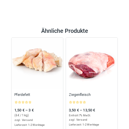
Ähnliche Produkte
Pferdefett
Ziegenfleisch
0
0
1,50
€
–
3
€
3,50
€
–
13,50
€
Preisspanne: 1,50 € bis 3 €
Preisspanne: 3,50 € bis 13,50 €
out
out
of
of
(
6
€
/ 1 kg)
Enthält 7% MwSt.
5
5
zzgl.
Versand
zzgl.
Versand
Lieferzeit: 1-2 Werktage
Lieferzeit: 1-2 Werktage