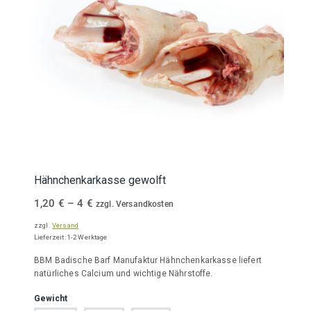
Hähnchenkarkasse gewolft
Preisspanne:
1,20
€
–
4
€
zzgl. Versandkosten
1,20 €
zzgl.
Versand
bis
Lieferzeit: 1-2 Werktage
4 €
BBM Badische Barf Manufaktur Hähnchenkarkasse liefert
natürliches Calcium und wichtige Nährstoffe.
Gewicht