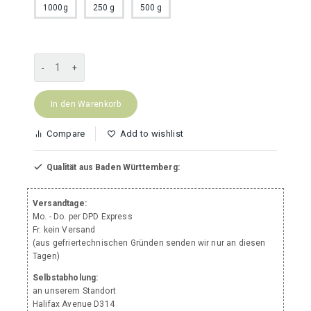
1000g
250 g
500 g
Hähnchenkarkasse
gewolft
Menge
In den Warenkorb
Compare
Add to wishlist
Qualität aus Baden Württemberg:
Versandtage:
Mo. - Do. per DPD Express
Fr. kein Versand
(aus gefriertechnischen Gründen senden wir nur an diesen
Tagen)
Selbstabholung:
an unserem Standort
Halifax Avenue D314