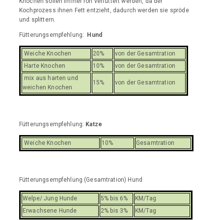
Knochen sollen immer roh verfüttert werden, da der
Kochprozess ihnen Fett entzieht, dadurch werden sie spröde
und splittern.
Fütterungsempfehlung:
Hund
Weiche Knochen
20%
von der Gesamtration
Harte Knochen
10%
von der Gesamtration
mix aus harten und
15%
von der Gesamtration
weichen Knochen
Fütterungsempfehlung:
Katze
Weiche Knochen
10%
Gesamtration
Fütterungsempfehlung (Gesamtration) Hund
Welpe/ Jung Hunde
5% bis 6%
KM/Tag
Erwachsene Hunde
2% bis 3%
KM/Tag