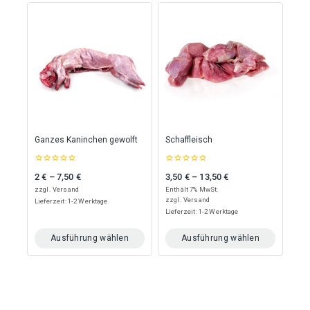
Produkt
Produkt
weist
weist
mehrere
mehrere
Varianten
Varianten
auf.
auf.
Die
Die
Optionen
Optionen
können
können
auf
auf
der
der
Produktseite
Produktseite
Ganzes Kaninchen gewolft
Schaffleisch
gewählt
gewählt
werden
werden
0
0
2
€
–
7,50
€
3,50
€
–
13,50
€
Preisspanne: 2 € bis 7,50 €
Preisspanne: 3,50 € bis 13,50 €
out
out
of
of
zzgl.
Versand
Enthält 7% MwSt.
5
5
zzgl.
Versand
Lieferzeit: 1-2 Werktage
Lieferzeit: 1-2 Werktage
Ausführung wählen
Ausführung wählen
Dieses
Dieses
Produkt
Produkt
weist
weist
mehrere
mehrere
Varianten
Varianten