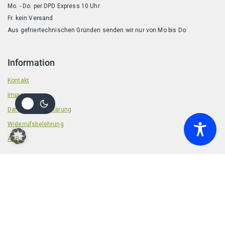
Mo. - Do. per DPD Express 10 Uhr
Fr. kein Versand
Aus gefriertechnischen Gründen senden wir nur von Mo bis Do
Information
Kontakt
Impressum
Datenschutzerklärung
Widerrufsbelehrung
AGB
zzgl.
Ausführung
1,20
€
–
4
€
Hähnchenkarkasse gewolft
wählen
© 2026 Badische Barf Manufaktur
Preisspanne:
Versandkosten
1,20 €
bis
4 €