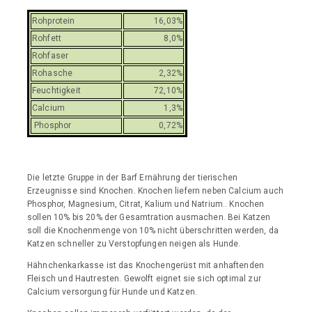
Rohprotein
16,03%
Rohfett
8,0%
Rohfaser
Rohasche
2,32%
Feuchtigkeit
72,10%
Calcium
1,3%
Phosphor
0,72%
Die letzte Gruppe in der Barf Ernährung der tierischen
Erzeugnisse sind Knochen. Knochen liefern neben Calcium auch
Phosphor, Magnesium, Citrat, Kalium und Natrium.. Knochen
sollen 10% bis 20% der Gesamtration ausmachen. Bei Katzen
soll die Knochenmenge von 10% nicht überschritten werden, da
Katzen schneller zu Verstopfungen neigen als Hunde.
Hähnchenkarkasse ist das Knochengerüst mit anhaftenden
Fleisch und Hautresten. Gewolft eignet sie sich optimal zur
Calcium versorgung für Hunde und Katzen.