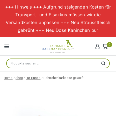
+++ Hinweis +++ Aufgrund steigenden Kosten für
Transport- und Eisakkus müssen wir die
Versandkosten anpassen +++ Neu Straussfleisch
gebrüht +++ Neu Dose Kaninchen pur
Zum
Inhalt
0
springen
Suche
Suchen
nach:
Home
/
Shop
/
Für Hunde
/
Hähnchenkarkasse gewolft