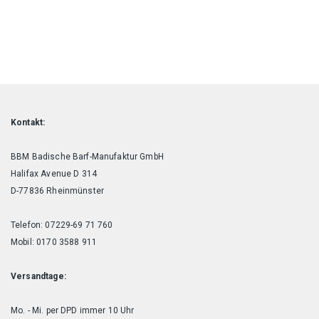
auf.
auf.
Die
Die
Optionen
Optionen
können
können
auf
auf
der
der
Produktseite
Produktseite
gewählt
gewählt
werden
werden
Kontakt:
BBM Badische Barf-Manufaktur GmbH
Halifax Avenue D 314
D-77836 Rheinmünster
Telefon: 07229-69 71 760
Mobil: 0170 3588 911
Versandtage:
Mo. - Mi. per DPD immer 10 Uhr