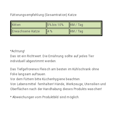
Fütterungsempfehlung (Gesamtration) Katze
Kitten
5% bis 10%
KM / Tag
Erwachsene Katze
4 %
KM / Tag
*Achtung!
Das ist ein Richtwert. Die Ernährung sollte auf jedes Tier
individuell abgestimmt werden.
Das Tiefgefrorenes Fleisch am besten im Kühlschrank ohne
Folie langsam auftauen.
Vor dem Füttern bitte Küchenhygiene beachten.
Von Lebensmittel fernhalten! Hände, Werkzeuge, Utensilien und
Oberflächen nach der Handhabung dieses Produkts waschen!
* Abweichungen vom Produktbild sind möglich.