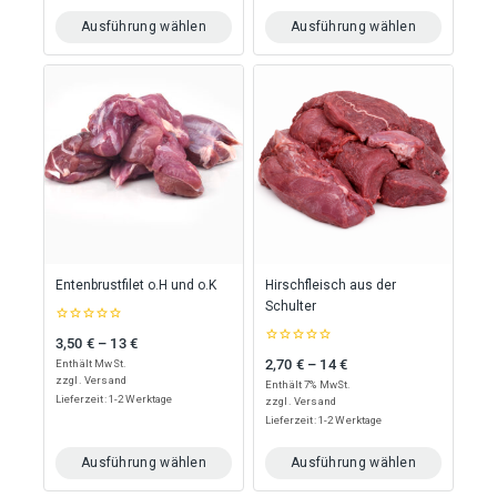
Ausführung wählen
Ausführung wählen
Dieses
Dieses
Produkt
Produkt
weist
weist
mehrere
mehrere
Varianten
Varianten
auf.
auf.
Die
Die
Optionen
Optionen
können
können
auf
auf
der
der
Produktseite
Produktseite
Entenbrustfilet o.H und o.K
Hirschfleisch aus der
gewählt
gewählt
Schulter
werden
werden
0
3,50
€
–
13
€
Preisspanne: 3,50 € bis 13 €
out
0
of
2,70
€
–
14
€
Enthält MwSt.
Preisspanne: 2,70 € bis 14 €
out
5
zzgl.
Versand
of
Enthält 7% MwSt.
5
Lieferzeit: 1-2 Werktage
zzgl.
Versand
Lieferzeit: 1-2 Werktage
Ausführung wählen
Ausführung wählen
Dieses
Dieses