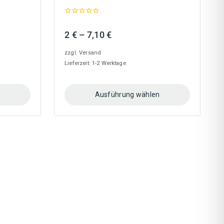
0
out
panne:
Preisspanne:
2
€
–
7,10
€
of
5
2 €
zzgl.
Versand
bis
Lieferzeit: 1-2 Werktage
7,10 €
n
Ausführung wählen
Dieses
Produkt
weist
mehrere
Varianten
auf.
Die
Optionen
können
auf
der