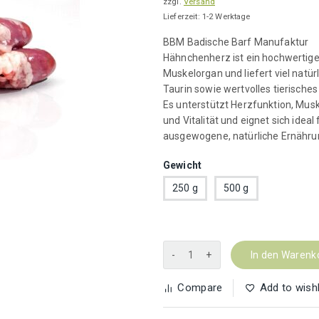
zzgl.
Versand
bis
Lieferzeit: 1-2 Werktage
3,60 €
BBM Badische Barf Manufaktur
Hähnchenherz ist ein hochwertig
Muskelorgan und liefert viel natür
Taurin sowie wertvolles tierisches
Es unterstützt Herzfunktion, Musk
und Vitalität und eignet sich ideal 
ausgewogene, natürliche Ernähru
Gewicht
250 g
500 g
Hähnchenherzen
In den Warenk
Menge
Compare
Add to wishl