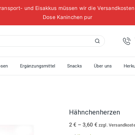
ransport- und Eisakkus müssen wir die Versandkoste
Dose Kaninchen pur
Suchen
osen
Ergänzungsmittel
Snacks
Über uns
Herku
Hähnchenherzen
Preisspanne:
2
€
–
3,60
€
zzgl. Versandkost
2 €