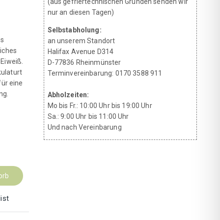
(aus gefriertechnischen Gründen senden wir
nur an diesen Tagen)
Selbstabholung:
es
an unserem Standort
liches
Halifax Avenue D314
 Eiweiß.
D-77836 Rheinmünster
ulaturt
Terminvereinbarung: 0170 3588 911
für eine
ng.
Abholzeiten:
Mo bis Fr.: 10:00 Uhr bis 19:00 Uhr
Sa.: 9:00 Uhr bis 11:00 Uhr
Und nach Vereinbarung
orb
ist