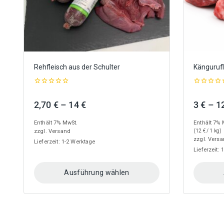
Produktseite
Produkts
gewählt
gewählt
werden
werden
Rehfleisch aus der Schulter
Kängurufl
0
0
out
out
Preisspanne:
2,70
€
–
14
€
3
€
–
1
of
of
5
5
2,70 €
Enthält 7% MwSt.
Enthält 7% 
bis
zzgl.
Versand
(
12
€
/ 1 kg)
14 €
zzgl.
Versa
Lieferzeit: 1-2 Werktage
Lieferzeit:
Ausführung wählen
Dieses
Dieses
Produkt
Produkt
weist
weist
mehrere
mehrere