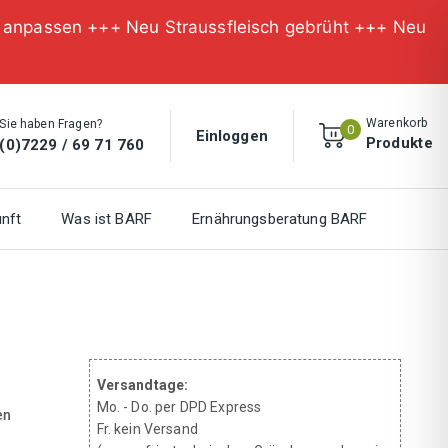
n anpassen +++ Neu Straussfleisch gebrüht +++ Neu
Warenkorb
Sie haben Fragen?
0
Einloggen
Produkte
(0)7229 / 69 71 760
nft
Was ist BARF
Ernährungsberatung BARF
Versandtage:
Mo. - Do. per DPD Express
en
Fr. kein Versand