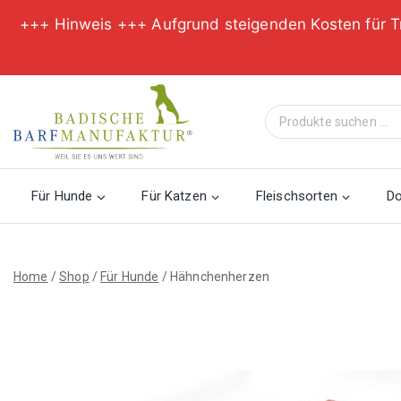
+++ Hinweis +++ Aufgrund steigenden Kosten für T
Zum
Inhalt
Suche
springen
nach:
Für Hunde
Für Katzen
Fleischsorten
D
Home
/
Shop
/
Für Hunde
/
Hähnchenherzen