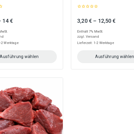
0
out
Preisspanne:
Preiss
–
14
€
3,20
€
–
12,50
€
of
5
2,70 €
3,20 €
MwSt.
Enthält 7% MwSt.
bis
bis
nd
zzgl.
Versand
14 €
12,50 €
 1-2 Werktage
Lieferzeit: 1-2 Werktage
Ausführung wählen
Ausführung wähle
Dieses
Produkt
weist
mehrere
n
Varianten
auf.
Die
Optionen
können
auf
der