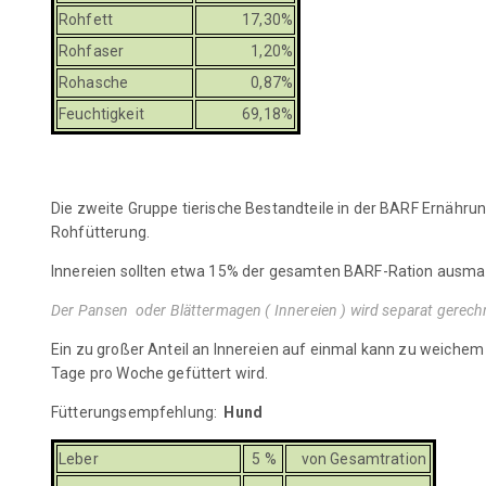
Rohfett
17,30%
Rohfaser
1,20%
Rohasche
0,87%
Feuchtigkeit
69,18%
Die zweite Gruppe tierische Bestandteile in der BARF Ernährun
Rohfütterung.
Innereien sollten etwa 15% der gesamten BARF-Ration ausmache
Der Pansen oder Blättermagen ( Innereien ) wird separat gerec
Ein zu großer Anteil an Innereien auf einmal kann zu weichem 
Tage pro Woche gefüttert wird.
Fütterungsempfehlung:
Hund
Leber
5 %
von Gesamtration