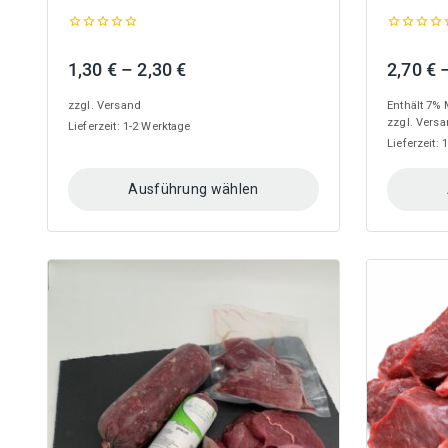
0
0
out
out
Preisspanne:
1,30
€
–
2,30
€
2,70
€
of
of
5
5
1,30 €
zzgl.
Versand
Enthält 7% 
bis
zzgl.
Versa
Lieferzeit: 1-2 Werktage
2,30 €
Lieferzeit:
Ausführung wählen
Dieses
Dieses
Produkt
Produkt
weist
weist
mehrere
mehrere
Varianten
Variante
auf.
auf.
Die
Die
Optionen
Optionen
können
können
auf
auf
der
der