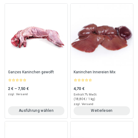
Ganzes Kaninchen gewolft
Kaninchen Innereien Mix
0
0
2
€
–
7,50
€
4,70
€
Preisspanne: 2 € bis 7,50 €
out
out
of
of
zzgl.
Versand
Enthält 7% MwSt.
5
5
(
18,80
€
/ 1 kg)
zzgl.
Versand
Ausführung wählen
Weiterlesen
Dieses
Produkt
weist
mehrere