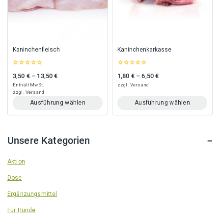
Kaninchenfleisch
Kaninchenkarkasse
0
0
3,50
€
–
13,50
€
1,80
€
–
6,50
€
Preisspanne: 3,50 € bis 13,50 €
Preisspanne: 1,80 € bis 6,50 €
out
out
of
of
Enthält MwSt.
zzgl.
Versand
5
5
zzgl.
Versand
Ausführung wählen
Ausführung wählen
Dieses
Dieses
Produkt
Produkt
weist
weist
Unsere Kategorien
mehrere
mehrere
Varianten
Varianten
auf.
auf.
Aktion
Die
Die
Dose
Optionen
Optionen
können
können
Ergänzungsmittel
auf
auf
der
der
Für Hunde
Produktseite
Produktseite