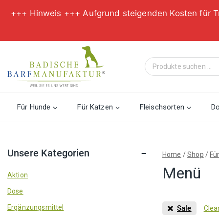
+++ Hinweis +++ Aufgrund steigenden Kosten für T
Zum
Inhalt
Suche
springen
nach:
Für Hunde
Für Katzen
Fleischsorten
D
Unsere Kategorien
Home
/
Shop
/
Fü
Menü
Aktion
Dose
Ergänzungsmittel
Sale
Clear