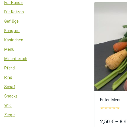
Für Hunde
Für Katzen
Geflügel
Känguru
Kaninchen
Menü
Mischfleisch
Pferd
Rind
Schaf
Snacks
Enten Menü
Wild
0
Ziege
out
2,50
€
–
8
€
of
5