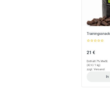
gewählt
werden
Trainingssnack
0
out
21
€
of
5
Enthält 7% MwSt.
(
42
€
/ 1 kg)
zzgl.
Versand
In