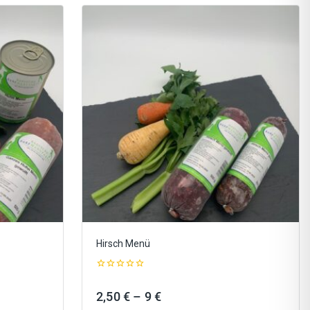
Hirsch Menü
0
out
Preisspanne:
2,50
€
–
9
€
of
5