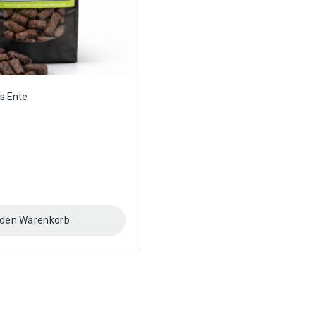
gewählt
werden
s Ente
 den Warenkorb