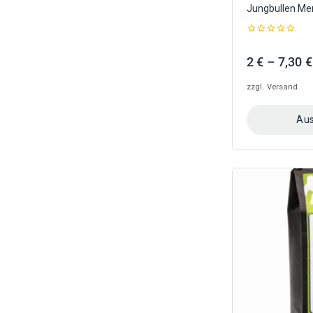
Jungbullen Me
0
out
2
€
–
7,30
€
of
5
zzgl.
Versand
Aus
Dieses
Produkt
weist
mehrere
Varianten
auf.
Die
Optionen
können
auf
der
Produktseite