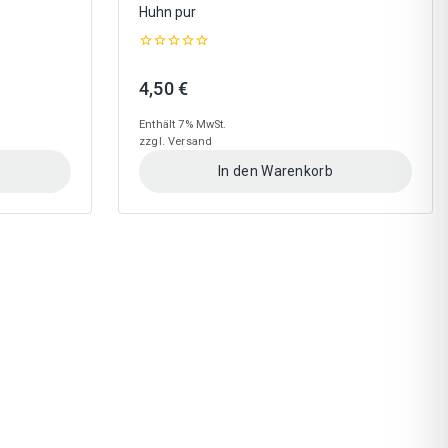
Huhn pur
0
out
nne:
4,50
€
of
5
Enthält 7% MwSt.
zzgl.
Versand
In den Warenkorb