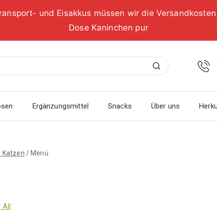
ransport- und Eisakkus müssen wir die Versandkoste
Dose Kaninchen pur
Suchen
osen
Ergänzungsmittel
Snacks
Über uns
Herku
r Katzen
/
Menü
 All