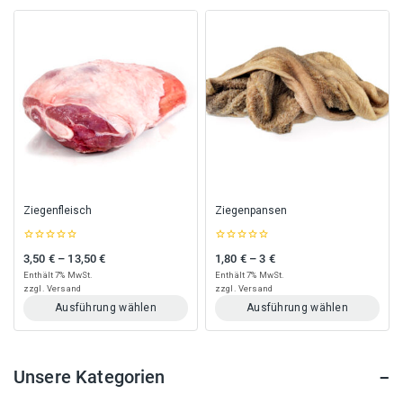
Ziegenfleisch
Ziegenpansen
0
0
3,50
€
–
13,50
€
1,80
€
–
3
€
Preisspanne: 3,50 € bis 13,50 €
Preisspanne: 1,80 € bis 3 €
out
out
of
of
Enthält 7% MwSt.
Enthält 7% MwSt.
5
5
zzgl.
Versand
zzgl.
Versand
Ausführung wählen
Ausführung wählen
Dieses
Dieses
Produkt
Produkt
weist
weist
Unsere Kategorien
mehrere
mehrere
Varianten
Varianten