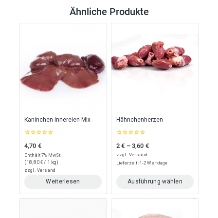
Ähnliche Produkte
Kaninchen Innereien Mix
Hähnchenherzen
0
0
4,70
€
2
€
–
3,60
€
Preisspanne: 2 € bis 3,60 €
out
out
of
of
zzgl.
Versand
Enthält 7% MwSt.
5
5
(
18,80
€
/ 1 kg)
Lieferzeit: 1-2 Werktage
zzgl.
Versand
Weiterlesen
Ausführung wählen
Dieses
Produkt
weist