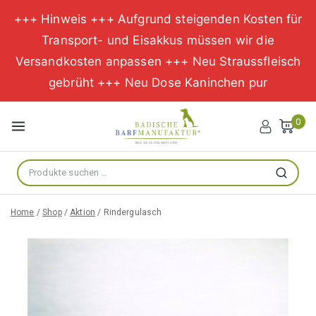
+++ Hinweis +++ Aufgrund steigenden Kosten für
Transport- und Eisakkus müssen wir die
Versandkosten anpassen +++ Neu Straussfleisch
gebrüht +++ Neu Dose Kaninchen pur
Zum
Inhalt
0
springen
Suche
Suchen
nach:
Home
/
Shop
/
Aktion
/
Rindergulasch