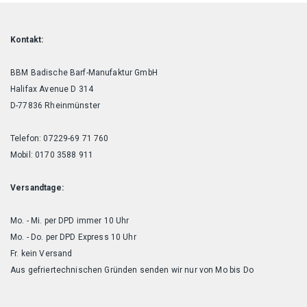
Produktseite
Produktseite
gewählt
gewählt
werden
werden
Kontakt:
BBM Badische Barf-Manufaktur GmbH
Halifax Avenue D 314
D-77836 Rheinmünster
Telefon: 07229-69 71 760
Mobil: 0170 3588 911
Versandtage:
Mo. - Mi. per DPD immer 10 Uhr
Mo. - Do. per DPD Express 10 Uhr
Fr. kein Versand
Aus gefriertechnischen Gründen senden wir nur von Mo bis Do