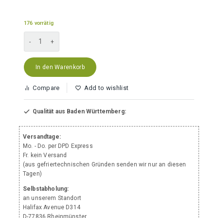
176 vorrätig
Rindergulasch
Menge
In den Warenkorb
Compare
Add to wishlist
Qualität aus Baden Württemberg:
Versandtage:
Mo. - Do. per DPD Express
Fr. kein Versand
(aus gefriertechnischen Gründen senden wir nur an diesen
Tagen)
Selbstabholung:
an unserem Standort
Halifax Avenue D314
D-77836 Rheinmünster