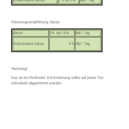
Erwachsene Hunde
2 % bis 3%
KM / Tag
Fütterungsempfehlung: Katze
Kitten
5% bis 10%
KM / Tag
Erwachsene Katze
4 %
KM / Tag
*Achtung!
Das ist ein Richtwert. Die Ernährung sollte auf jedes Tier
individuell abgestimmt werden.