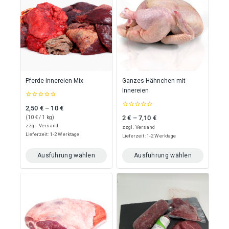
mehrere
Varianten
auf.
Die
Optionen
können
auf
der
Produktseite
Pferde Innereien Mix
Ganzes Hähnchen mit
gewählt
Innereien
werden
0
2,50
€
–
10
€
Preisspanne: 2,50 € bis 10 €
out
0
of
2
€
–
7,10
€
(
10
€
/ 1 kg)
Preisspanne: 2 € bis 7,10 €
out
5
of
zzgl.
Versand
zzgl.
Versand
5
Lieferzeit: 1-2 Werktage
Lieferzeit: 1-2 Werktage
Ausführung wählen
Ausführung wählen
Dieses
Dieses
Produkt
Produkt
weist
weist
mehrere
mehrere
Varianten
Varianten
auf.
auf.
Die
Die