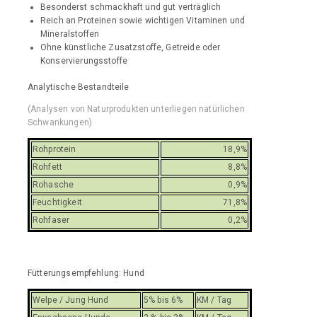
Besonderst schmackhaft und gut verträglich
Reich an Proteinen sowie wichtigen Vitaminen und
Mineralstoffen
Ohne künstliche Zusatzstoffe, Getreide oder
Konservierungsstoffe
Analytische Bestandteile
(Analysen von Naturprodukten unterliegen natürlichen
Schwankungen)
Rohprotein
18,9%
Rohfett
8,8%
Rohasche
0,9%
Feuchtigkeit
71,8%
Rohfaser
0,2%
Fütterungsempfehlung: Hund
Welpe / Jung Hund
5% bis 6%
KM / Tag