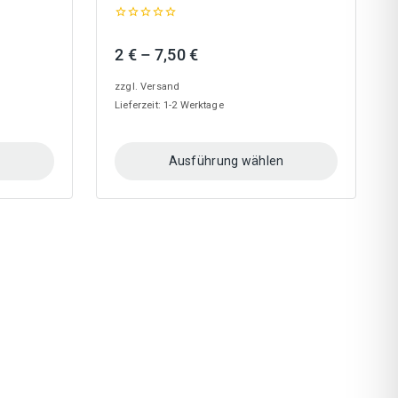
0
out
nne:
Preisspanne:
2
€
–
7,50
€
of
5
2 €
zzgl.
Versand
bis
Lieferzeit: 1-2 Werktage
7,50 €
n
Ausführung wählen
Dieses
Produkt
weist
mehrere
Varianten
auf.
Die
Optionen
können
auf
der