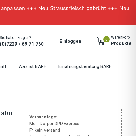
n anpassen +++ Neu Straussfleisch gebrüht +++ Neu
Warenkorb
Sie haben Fragen?
0
Einloggen
Produkte
(0)7229 / 69 71 760
nft
Was ist BARF
Ernährungsberatung BARF
Natur
Versandtage:
Mo. - Do. per DPD Express
Fr. kein Versand