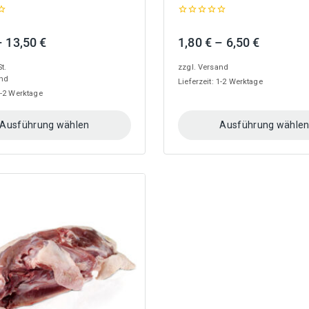
0
out
Preisspanne:
Preisspa
–
13,50
€
1,80
€
–
6,50
€
of
5
3,50 €
1,80 €
t.
zzgl.
Versand
bis
bis
nd
Lieferzeit: 1-2 Werktage
13,50 €
6,50 €
 1-2 Werktage
Ausführung wählen
Ausführung wähle
Dieses
Produkt
weist
mehrere
n
Varianten
auf.
Die
Optionen
können
auf
der