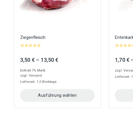
Produktseite
Produkts
gewählt
gewählt
werden
werden
Ziegenfleisch
Entenkar
0
0
out
out
Preisspanne:
3,50
€
–
13,50
€
1,70
€
of
of
5
5
3,50 €
Enthält 7% MwSt.
zzgl.
Versa
bis
zzgl.
Versand
Lieferzeit:
13,50 €
Lieferzeit: 1-2 Werktage
Ausführung wählen
Dieses
Dieses
Produkt
Produkt
weist
weist
mehrere
mehrere
Varianten
Variante