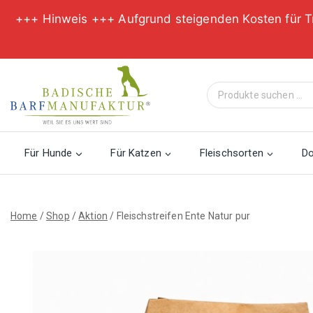
+++ Hinweis +++ Aufgrund steigenden Kosten für T
Zum
Inhalt
Suche
springen
nach:
Für Hunde
Für Katzen
Fleischsorten
D
Home
/
Shop
/
Aktion
/
Fleischstreifen Ente Natur pur