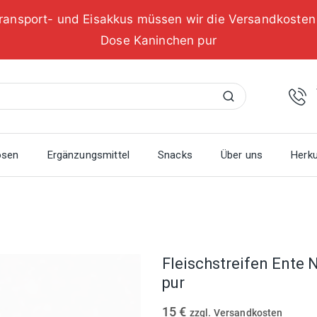
ransport- und Eisakkus müssen wir die Versandkoste
Dose Kaninchen pur
Suchen
osen
Ergänzungsmittel
Snacks
Über uns
Herku
Fleischstreifen Ente 
pur
15
€
zzgl. Versandkosten