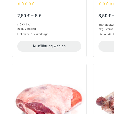
0
0
out
out
Preisspanne:
2,50
€
–
5
€
3,50
€
of
of
5
5
2,50 €
(
10
€
/ 1 kg)
Enthält MwS
bis
zzgl.
Versand
zzgl.
Versa
5 €
Lieferzeit: 1-2 Werktage
Lieferzeit:
Ausführung wählen
Dieses
Dieses
Produkt
Produkt
weist
weist
mehrere
mehrere
Varianten
Variante
auf.
auf.
Die
Die
Optionen
Optionen
können
können
auf
auf
der
der