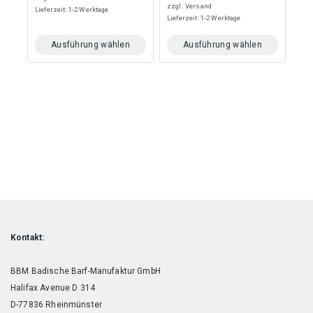
5
zzgl.
Versand
Lieferzeit: 1-2 Werktage
Lieferzeit: 1-2 Werktage
Ausführung wählen
Ausführung wählen
Dieses
Dieses
Produkt
Produkt
weist
weist
mehrere
mehrere
Varianten
Varianten
auf.
auf.
Die
Die
Optionen
Optionen
können
können
auf
auf
der
der
Produktseite
Produktseite
gewählt
gewählt
werden
werden
Kontakt:
BBM Badische Barf-Manufaktur GmbH
Halifax Avenue D 314
D-77836 Rheinmünster