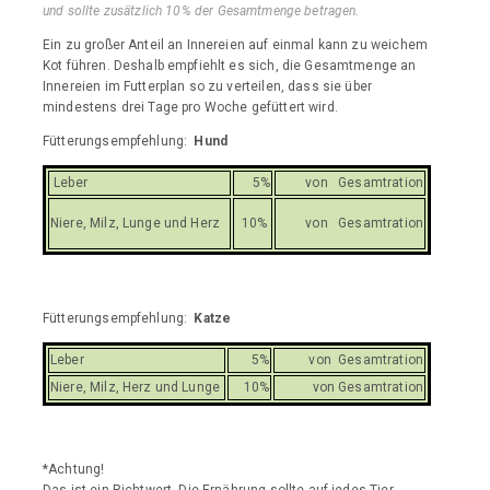
und sollte zusätzlich 10% der Gesamtmenge betragen.
Ein zu großer Anteil an Innereien auf einmal kann zu weichem
Kot führen. Deshalb empfiehlt es sich, die Gesamtmenge an
Innereien im Futterplan so zu verteilen, dass sie über
mindestens drei Tage pro Woche gefüttert wird.
Fütterungsempfehlung:
Hund
Leber
5%
von Gesamtration
Niere, Milz, Lunge und Herz
10%
von Gesamtration
Fütterungsempfehlung:
Katze
Leber
5%
von Gesamtration
Niere, Milz, Herz und Lunge
10%
von Gesamtration
*Achtung!
Das ist ein Richtwert. Die Ernährung sollte auf jedes Tier