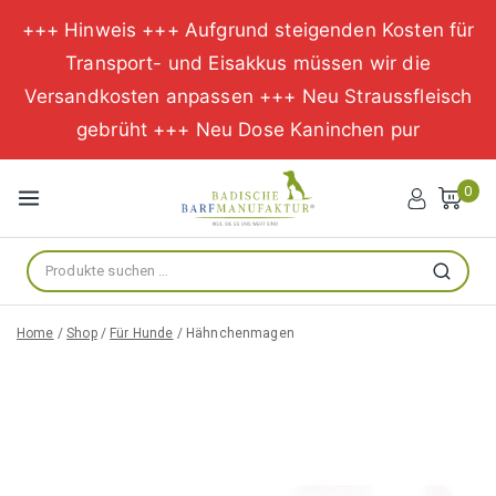
+++ Hinweis +++ Aufgrund steigenden Kosten für
Transport- und Eisakkus müssen wir die
Versandkosten anpassen +++ Neu Straussfleisch
gebrüht +++ Neu Dose Kaninchen pur
Zum
Inhalt
0
springen
Suche
Suchen
nach:
Home
/
Shop
/
Für Hunde
/
Hähnchenmagen