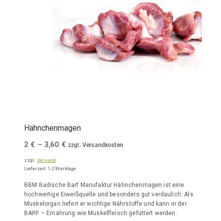
Hähnchenmagen
Preisspanne:
2
€
–
3,60
€
zzgl. Versandkosten
2 €
zzgl.
Versand
bis
Lieferzeit: 1-2 Werktage
3,60 €
BBM Badische Barf Manufaktur Hähnchenmagen ist eine
hochwertige Eiweißquelle und besonders gut verdaulich. Als
Muskelorgan liefert er wichtige Nährstoffe und kann in der
BARF – Ernährung wie Muskelfleisch gefüttert werden.