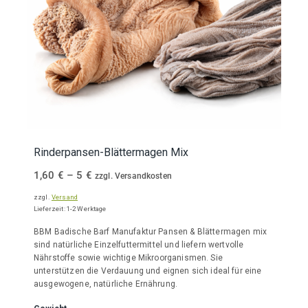
Rinderpansen-Blättermagen Mix
Preisspanne:
1,60
€
–
5
€
zzgl. Versandkosten
1,60 €
zzgl.
Versand
bis
Lieferzeit: 1-2 Werktage
5 €
BBM Badische Barf Manufaktur Pansen & Blättermagen mix
sind natürliche Einzelfuttermittel und liefern wertvolle
Nährstoffe sowie wichtige Mikroorganismen. Sie
unterstützen die Verdauung und eignen sich ideal für eine
ausgewogene, natürliche Ernährung.