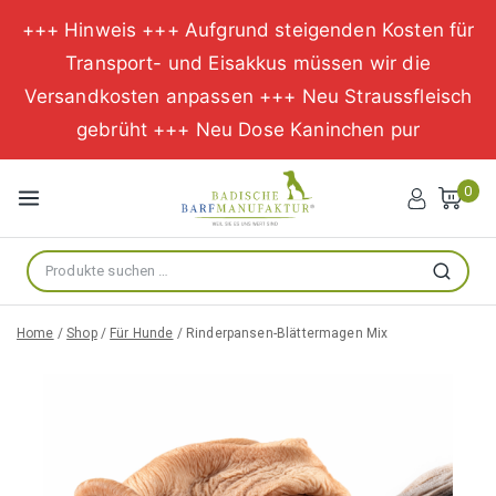
+++ Hinweis +++ Aufgrund steigenden Kosten für
Transport- und Eisakkus müssen wir die
Versandkosten anpassen +++ Neu Straussfleisch
gebrüht +++ Neu Dose Kaninchen pur
Zum
Inhalt
0
springen
Suche
Suchen
nach:
Home
/
Shop
/
Für Hunde
/
Rinderpansen-Blättermagen Mix