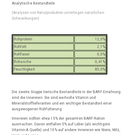
Analytische Bestandteile
(Analysen von Naturprodukten unterliegen natürlichen
Schwankungen)
Rohprotein
12,0%
Rohfett
2,1%
Rohfaser
0,5%
Rohasche
0,41%
Feuchtigkeit
85,0%
Die zweite Gruppe tierische Bestandteile in der BARF Ernährung
sind die Innereien. Sie sind wertvolle Vitamin und
Mineralstofflieferanten und ein wichtiger Bestandteil einer
ausgewogenen Rohfütterung.
Innereien sollten etwa 15% der gesamten BARF-Ration
ausmachen. Davon entfallen 5% auf Leber (als wichtigste
Vitamin-A Quelle) und 10% auf andere Innereien wie Niere, Milz,