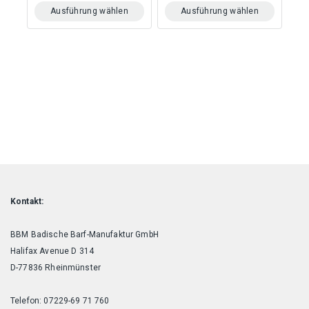
Ausführung wählen
Ausführung wählen
Dieses
Dieses
Produkt
Produkt
weist
weist
mehrere
mehrere
Varianten
Varianten
auf.
auf.
Die
Die
Optionen
Optionen
können
können
auf
auf
der
der
Produktseite
Produktseite
gewählt
gewählt
werden
werden
Kontakt:
BBM Badische Barf-Manufaktur GmbH
Halifax Avenue D 314
D-77836 Rheinmünster
Telefon: 07229-69 71 760