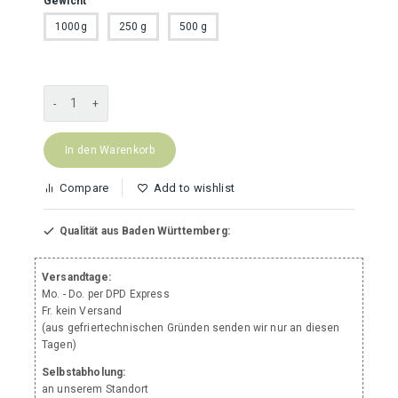
Gewicht
1000g
250 g
500 g
Rinderpansen-
Blättermagen
Mix
Menge
In den Warenkorb
Compare
Add to wishlist
Qualität aus Baden Württemberg:
Versandtage:
Mo. - Do. per DPD Express
Fr. kein Versand
(aus gefriertechnischen Gründen senden wir nur an diesen
Tagen)
Selbstabholung:
an unserem Standort