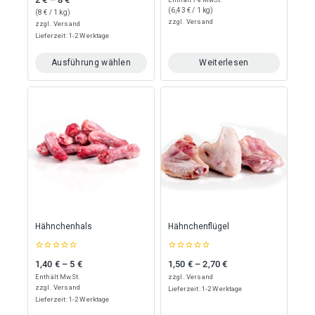
Preisspanne: 2 € bis 8 €
out
5
of
(
6,43
€
/ 1 kg)
(
8
€
/ 1 kg)
5
zzgl.
Versand
zzgl.
Versand
Lieferzeit: 1-2 Werktage
Ausführung wählen
Weiterlesen
Dieses
Produkt
weist
mehrere
Varianten
auf.
Die
Optionen
können
auf
der
Produktseite
Hähnchenhals
Hähnchenflügel
gewählt
werden
0
0
1,40
€
–
5
€
1,50
€
–
2,70
€
Preisspanne: 1,40 € bis 5 €
Preisspanne: 1,50 € bis 2,70 €
out
out
of
of
Enthält MwSt.
zzgl.
Versand
5
5
zzgl.
Versand
Lieferzeit: 1-2 Werktage
Lieferzeit: 1-2 Werktage