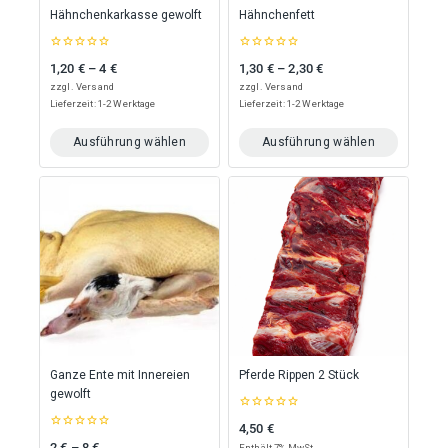
Hähnchenkarkasse gewolft
Hähnchenfett
0
0
1,20
€
–
4
€
1,30
€
–
2,30
€
Preisspanne: 1,20 € bis 4 €
Preisspanne: 1,30 € bis 2,30 €
out
out
of
of
zzgl.
Versand
zzgl.
Versand
5
5
Lieferzeit: 1-2 Werktage
Lieferzeit: 1-2 Werktage
Ausführung wählen
Ausführung wählen
Dieses
Dieses
Produkt
Produkt
weist
weist
mehrere
mehrere
Varianten
Varianten
auf.
auf.
Die
Die
Optionen
Optionen
können
können
auf
auf
der
der
Produktseite
Produktseite
Ganze Ente mit Innereien
Pferde Rippen 2 Stück
gewählt
gewählt
gewolft
werden
werden
0
4,50
€
out
0
of
2
€
–
8
€
Enthält 7% MwSt.