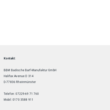
der
Produktseite
gewählt
werden
Kontakt:
BBM Badische Barf-Manufaktur GmbH
Halifax Avenue D 314
D-77836 Rheinmünster
Telefon: 07229-69 71 760
Mobil: 0170 3588 911