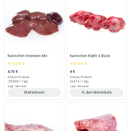
Kaninchen Innereien Mix
Kaninchen Köpfe 4 Stück
0
0
4,70
€
4
€
out
out
of
of
Enthält 7% MwSt.
Enthält 7% MwSt.
5
5
(
18,80
€
/ 1 kg)
(
6,67
€
/ 1 kg)
zzgl.
Versand
zzgl.
Versand
Weiterlesen
In den Warenkorb