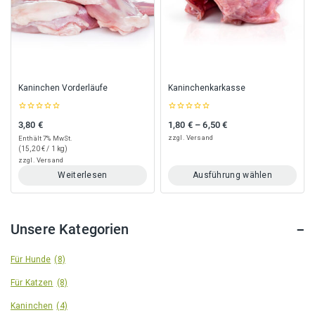
Kaninchen Vorderläufe
Kaninchenkarkasse
0
0
3,80
€
1,80
€
–
6,50
€
Preisspanne: 1,80 € bis 6,50 €
out
out
of
of
zzgl.
Versand
Enthält 7% MwSt.
5
5
(
15,20
€
/ 1 kg)
zzgl.
Versand
Weiterlesen
Ausführung wählen
Dieses
Produkt
weist
Unsere Kategorien
mehrere
Varianten
auf.
Für Hunde
(8)
Die
Für Katzen
(8)
Optionen
können
Kaninchen
(4)
auf