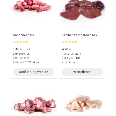
Hähnchenhals
Kaninchen Innereien Mix
0
0
1,40
€
–
5
€
4,70
€
Preisspanne: 1,40 € bis 5 €
out
out
of
of
Enthält MwSt.
Enthält 7% MwSt.
5
5
zzgl.
Versand
(
18,80
€
/ 1 kg)
Lieferzeit: 1-2 Werktage
zzgl.
Versand
Ausführung wählen
Weiterlesen
Dieses
Produkt
weist
mehrere
Varianten
auf.
Die
Optionen