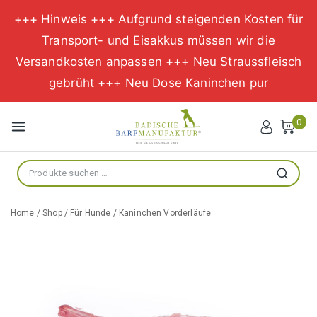
+++ Hinweis +++ Aufgrund steigenden Kosten für
Transport- und Eisakkus müssen wir die
Versandkosten anpassen +++ Neu Straussfleisch
gebrüht +++ Neu Dose Kaninchen pur
Zum
Inhalt
0
springen
Suche
Suchen
nach:
Home
/
Shop
/
Für Hunde
/
Kaninchen Vorderläufe