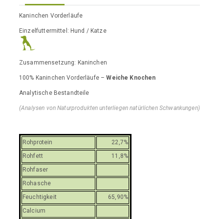
Kaninchen Vorderläufe
Einzelfuttermittel: Hund / Katze
Zusammensetzung: Kaninchen
100% Kaninchen Vorderläufe –
Weiche Knochen
Analytische Bestandteile
(Analysen von Naturprodukten unterliegen natürlichen Schwankungen)
Rohprotein
22,7%
Rohfett
11,8%
Rohfaser
Rohasche
Feuchtigkeit
65,90%
Calcium