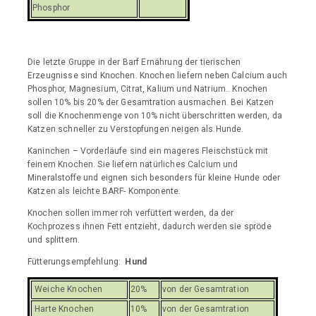
Phosphor
Die letzte Gruppe in der Barf Ernährung der tierischen
Erzeugnisse sind Knochen. Knochen liefern neben Calcium auch
Phosphor, Magnesium, Citrat, Kalium und Natrium.. Knochen
sollen 10% bis 20% der Gesamtration ausmachen. Bei Katzen
soll die Knochenmenge von 10% nicht überschritten werden, da
Katzen schneller zu Verstopfungen neigen als Hunde.
Kaninchen – Vorderläufe sind ein mageres Fleischstück mit
feinem Knochen. Sie liefern natürliches Calcium und
Mineralstoffe und eignen sich besonders für kleine Hunde oder
Katzen als leichte BARF- Komponente.
Knochen sollen immer roh verfüttert werden, da der
Kochprozess ihnen Fett entzieht, dadurch werden sie spröde
und splittern.
Fütterungsempfehlung:
Hund
Weiche Knochen
20%
von der Gesamtration
Harte Knochen
10%
von der Gesamtration