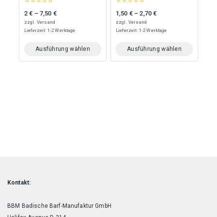
werden
werden
0
0
2
€
–
7,50
€
1,50
€
–
2,70
€
Preisspanne: 2 € bis 7,50 €
Preisspanne: 1,50 € bis 2,70 €
out
out
of
of
zzgl.
Versand
zzgl.
Versand
5
5
Lieferzeit: 1-2 Werktage
Lieferzeit: 1-2 Werktage
Ausführung wählen
Ausführung wählen
Dieses
Dieses
Produkt
Produkt
weist
weist
mehrere
mehrere
Varianten
Varianten
auf.
auf.
Die
Die
Optionen
Optionen
können
können
auf
auf
der
der
Produktseite
Produktseite
gewählt
gewählt
werden
werden
Kontakt:
BBM Badische Barf-Manufaktur GmbH