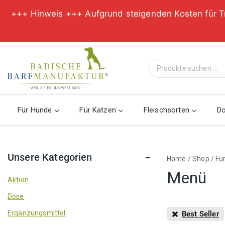
+++ Hinweis +++ Aufgrund steigenden Kosten für T
Zum
Inhalt
Suche
springen
nach:
Für Hunde
Für Katzen
Fleischsorten
D
Unsere Kategorien
Home
/
Shop
/
Fü
Menü
Aktion
Dose
Ergänzungsmittel
Best Seller