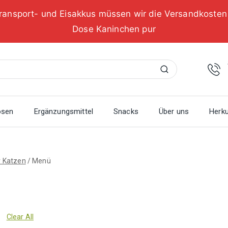
ransport- und Eisakkus müssen wir die Versandkoste
Dose Kaninchen pur
Suchen
osen
Ergänzungsmittel
Snacks
Über uns
Herku
r Katzen
/
Menü
Clear All