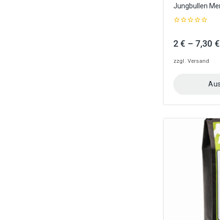
Jungbullen Me
0
out
2
€
–
7,30
€
of
5
zzgl.
Versand
Aus
Dieses
Produkt
weist
mehrere
Varianten
auf.
Die
Optionen
können
auf
der
Produktseite