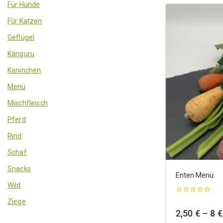
Für Hunde
Für Katzen
Geflügel
Känguru
Kaninchen
Menü
Mischfleisch
Pferd
Rind
Schaf
Snacks
Enten Menü
Wild
0
Ziege
out
2,50
€
–
8
€
of
5