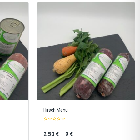
Hirsch Menü
0
out
Preisspanne:
2,50
€
–
9
€
of
5