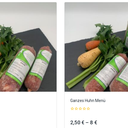
Ganzes Huhn Menü
0
out
Preisspanne:
Preisspanne:
2,50
€
–
8
€
of
5