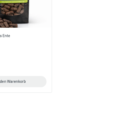
gewählt
werden
s Ente
 den Warenkorb