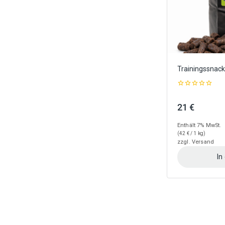
gewählt
werden
Trainingssnack
0
out
21
€
of
5
Enthält 7% MwSt.
(
42
€
/ 1 kg)
zzgl.
Versand
In