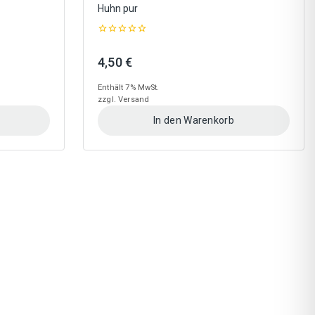
Huhn pur
0
out
nne:
4,50
€
of
5
Enthält 7% MwSt.
zzgl.
Versand
In den Warenkorb