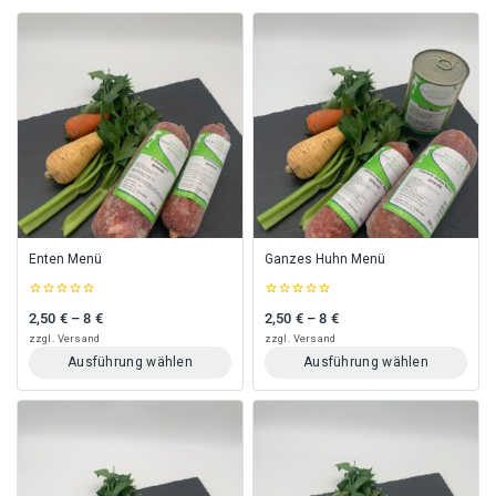
Enten Menü
Ganzes Huhn Menü
0
0
2,50
€
–
8
€
2,50
€
–
8
€
Preisspanne: 2,50 € bis 8 €
Preisspanne: 2,50 € bis 8 €
out
out
of
of
zzgl.
Versand
zzgl.
Versand
5
5
Ausführung wählen
Ausführung wählen
Dieses
Dieses
Produkt
Produkt
weist
weist
mehrere
mehrere
Varianten
Varianten
auf.
auf.