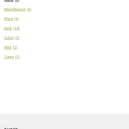
Mischfleisch
(6)
Pferd
(3)
Rind
(14)
Schaf
(2)
Wild
(2)
Ziege
(2)