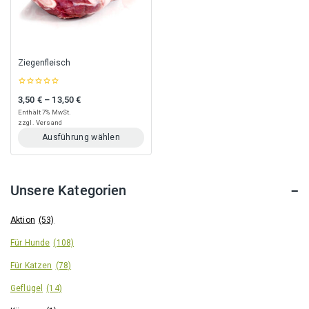
können
können
auf
auf
der
der
Produktseite
Produktseite
gewählt
gewählt
Ziegenfleisch
werden
werden
0
3,50
€
–
13,50
€
Preisspanne: 3,50 € bis 13,50 €
out
of
Enthält 7% MwSt.
5
zzgl.
Versand
Ausführung wählen
Dieses
Produkt
weist
Unsere Kategorien
mehrere
Varianten
auf.
Aktion
(53)
Die
Für Hunde
(108)
Optionen
können
Für Katzen
(78)
auf
der
Geflügel
(14)
Produktseite