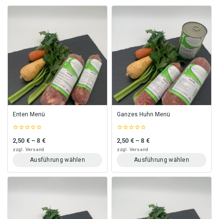
Enten Menü
Ganzes Huhn Menü
0
0
2,50
€
–
8
€
2,50
€
–
8
€
Preisspanne: 2,50 € bis 8 €
Preisspanne: 2,50 € bis 8 €
out
out
of
of
zzgl.
Versand
zzgl.
Versand
5
5
Ausführung wählen
Ausführung wählen
Dieses
Dieses
Produkt
Produkt
weist
weist
mehrere
mehrere
Varianten
Varianten
auf.
auf.