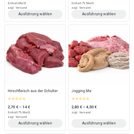
of
of
Enthält MwSt.
Enthält 7% MwSt.
5
5
zzgl.
Versand
zzgl.
Versand
Ausführung wählen
Ausführung wählen
Dieses
Dieses
Produkt
Produkt
weist
weist
mehrere
mehrere
Varianten
Varianten
auf.
auf.
Die
Die
Optionen
Optionen
können
können
auf
auf
der
der
Produktseite
Produktseite
gewählt
gewählt
Hirschfleisch aus der Schulter
Jogging Mix
werden
werden
0
0
2,70
€
–
14
€
2,80
€
–
4,50
€
Preisspanne: 2,70 € bis 14 €
Preisspanne: 2,80 € bis 4,50 €
out
out
of
of
Enthält 7% MwSt.
zzgl.
Versand
5
5
zzgl.
Versand
Ausführung wählen
Ausführung wählen
Dieses
Dieses